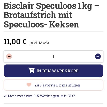
Bisclair Speculoos 1kg –
Brotaufstrich mit
Speculoos- Keksen
11,00
€
inkl. MwSt.
Bisclair
-
+
Speculoos
1kg
IN DEN WARENKORB
-
Brotaufstrich
mit
Zu Favoriten hinzufügen
Speculoos-
Keksen
Lieferzeit von 3-5 Werktagen mit GLS!
Menge