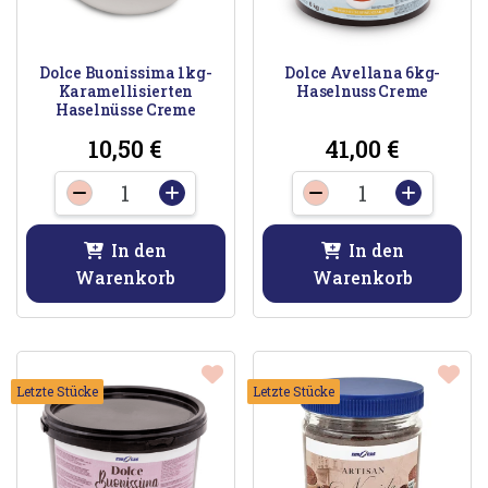
Dolce Buonissima 1kg-
Dolce Avellana 6kg-
Karamellisierten
Haselnuss Creme
Haselnüsse Creme
10,50
€
41,00
€
Dolce
Dolce
-
+
-
+
Buonissima
Avellana
1kg-
6kg-
In den
In den
Karamellisierten
Haselnuss
Warenkorb
Warenkorb
Haselnüsse
Creme
Creme
Menge
Menge
Letzte Stücke
Letzte Stücke