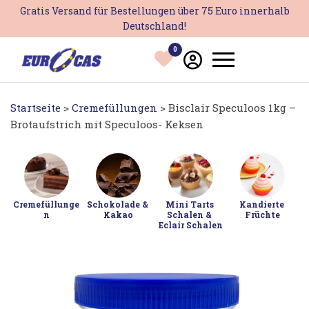
Zum
Gratis Versand für Bestellungen über 75 Euro innerhalb
Inhalt
Deutschland!
springen
0
Startseite
>
Cremefüllungen
> Bisclair Speculoos 1kg –
Brotaufstrich mit Speculoos- Keksen
Cremefüllunge
Schokolade & 
Mini Tarts 
Kandierte 
n
Kakao
Schalen & 
Früchte
Eclair Schalen