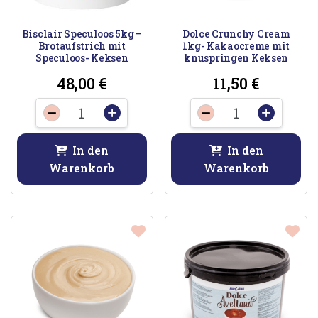
Bisclair Speculoos 5kg –
Dolce Crunchy Cream
Brotaufstrich mit
1kg- Kakaocreme mit
Speculoos- Keksen
knuspringen Keksen
48,00
€
11,50
€
Bisclair
Dolce
-
+
-
+
Speculoos
Crunchy
5kg
Cream
In den
In den
-
1kg-
Warenkorb
Warenkorb
Brotaufstrich
Kakaocreme
mit
mit
Speculoos-
knuspringen
Keksen
Keksen
Menge
Menge