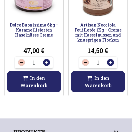
Dolce Buonissima 6kg –
Artisan Nocciola
Karamellisierten
Feuilletée 1Kg – Creme
Haselnüsse Creme
mit Hasselnüssen und
knusprigen Flocken
47,00
€
14,50
€
Dolce
Artisan
-
+
-
+
Buonissima
Nocciola
6kg
Feuilletée
In den
In den
-
1Kg
Warenkorb
Warenkorb
Karamellisierten
-
Haselnüsse
Creme
Creme
mit
Menge
Hasselnüssen
und
knusprigen
PRODUKTE
Flocken