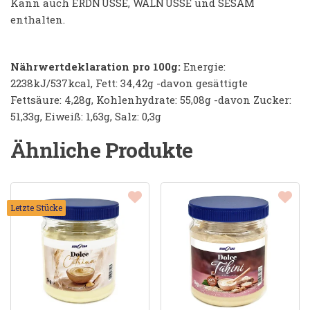
Kann auch ERDNÜSSE, WALNÜSSE und SESAM
enthalten.
Nährwertdeklaration pro 100g:
Energie:
2238kJ/537kcal, Fett: 34,42g -davon gesättigte
Fettsäure: 4,28g, Kohlenhydrate: 55,08g -davon Zucker:
51,33g, Eiweiß: 1,63g, Salz: 0,3g
Ähnliche Produkte
Letzte Stücke