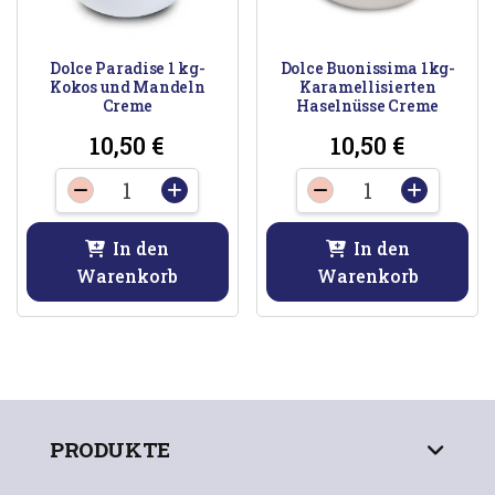
Dolce Paradise 1 kg-
Dolce Buonissima 1kg-
Kokos und Mandeln
Karamellisierten
Creme
Haselnüsse Creme
10,50
€
10,50
€
Dolce
Dolce
-
+
-
+
Paradise
Buonissima
1
1kg-
In den
In den
kg-
Karamellisier
Warenkorb
Warenkorb
Kokos
Haselnüsse
und
Creme
Mandeln
Menge
Creme
Menge
PRODUKTE