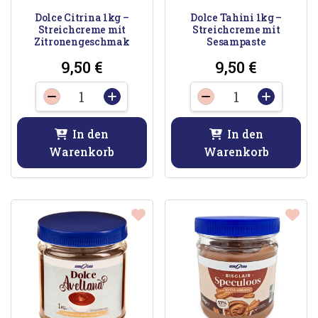
Dolce Citrina 1kg –
Dolce Tahini 1kg –
Streichcreme mit
Streichcreme mit
Zitronengeschmak
Sesampaste
9,50
€
9,50
€
Dolce
Dolce
-
+
-
+
Citrina
Tahini
1kg
1kg
In den
In den
-
-
Warenkorb
Warenkorb
Streichcreme
Streichcreme
mit
mit
Zitronengeschmak
Sesampaste
Menge
Menge