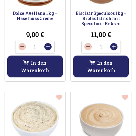
Dolce Avellana 1kg –
Bisclair Speculoos 1kg –
Haselnuss Creme
Brotaufstrich mit
Speculoos- Keksen
9,00
€
11,00
€
Dolce
Bisclair
-
+
-
+
Avellana
Speculoos
1kg
1kg
In den
In den
-
-
Warenkorb
Warenkorb
Haselnuss
Brotaufstrich
Creme
mit
Menge
Speculoos-
Keksen
Menge