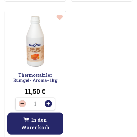
Thermostabiler
Rumgel- Aroma- 1kg
11,50
€
Thermostabiler
-
+
Rumgel-
Aroma-
In den
1kg
Warenkorb
Menge