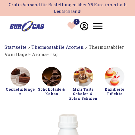
Zum
Gratis Versand für Bestellungen über 75 Euro innerhalb
Inhalt
Deutschland!
springen
0
Startseite
>
Thermostabile Aromen
> Thermostabiler
Vanillagel- Aroma- 1kg
Cremefüllunge
Schokolade & 
Mini Tarts 
Kandierte 
n
Kakao
Schalen & 
Früchte
Eclair Schalen