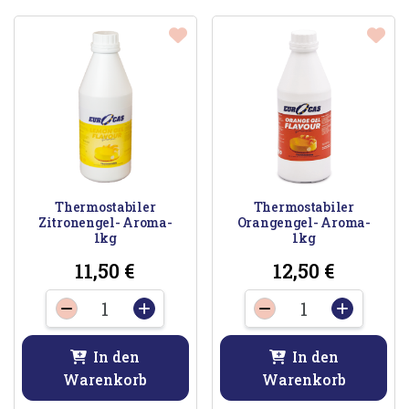
Thermostabiler
Thermostabiler
Zitronengel- Aroma-
Orangengel- Aroma-
1kg
1kg
11,50
€
12,50
€
Thermostabiler
Thermostabile
-
+
-
+
Zitronengel-
Orangengel-
Aroma-
Aroma-
In den
In den
1kg
1kg
Warenkorb
Warenkorb
Menge
Menge