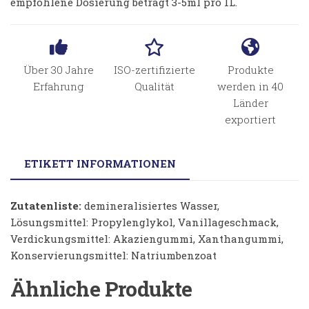
empfohlene Dosierung beträgt 3-5ml pro 1L.
Über 30 Jahre
ISO-zertifizierte
Produkte
Erfahrung
Qualität
werden in 40
Länder
exportiert
ETIKETT INFORMATIONEN
Zutatenliste:
demineralisiertes Wasser,
Lösungsmittel: Propylenglykol, Vanillageschmack,
Verdickungsmittel: Akaziengummi, Xanthangummi,
Konservierungsmittel: Natriumbenzoat
Ähnliche Produkte