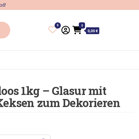
nd!
0
0
0,00
€
oos 1kg – Glasur mit
Keksen zum Dekorieren