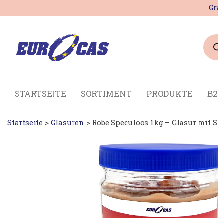
Zum
Gr
Inhalt
springen
Pro
sea
STARTSEITE
SORTIMENT
PRODUKTE
B
Startseite
>
Glasuren
> Robe Speculoos 1kg – Glasur mit