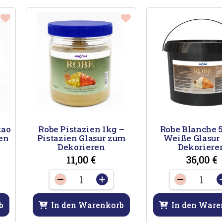
kao
Robe Pistazien 1kg –
Robe Blanche 5
en
Pistazien Glasur zum
Weiße Glasur
Dekorieren
Dekoriere
11,00
€
36,00
€
Robe
Robe
-
+
-
Pistazien
Blan
1kg
5
b
In den Warenkorb
In den Ware
-
kg