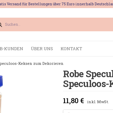
atis Versand für Bestellungen über 75 Euro innerhalb Deutschla
ducts
rch
2B-KUNDEN
ÜBER UNS
KONTAKT
 Speculoos-Keksen zum Dekorieren
Robe Specul
Speculoos-
11,80
€
inkl. MwSt.