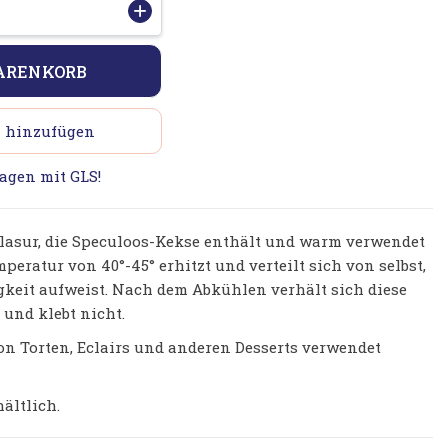
obe
+
eculoos
kg
ARENKORB
asur
t
n hinzufügen
eculoos-
eksen
tagen mit GLS!
um
korieren
Glasur, die Speculoos-Kekse enthält und warm verwendet
enge
mperatur von 40°-45° erhitzt und verteilt sich von selbst,
igkeit aufweist. Nach dem Abkühlen verhält sich diese
t und klebt nicht.
on Torten, Eclairs und anderen Desserts verwendet
ältlich.