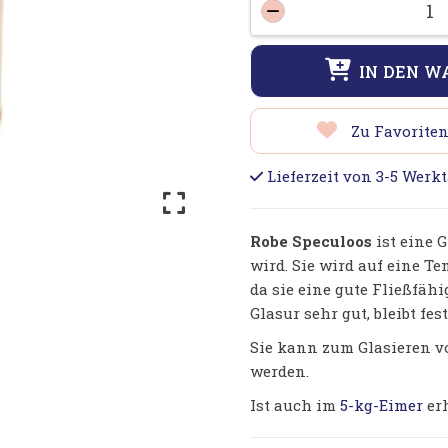
R
-
Sp
1
IN DEN W
-
Gl
mi
Zu Favorite
Sp
K
Lieferzeit von 3-5 Werk
z
De
Robe Speculoos
ist eine 
M
wird. Sie wird auf eine Te
da sie eine gute Fließfäh
Glasur sehr gut, bleibt fes
Sie kann zum Glasieren v
werden.
Ist auch im
5-kg-Eimer
erh