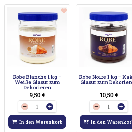
Robe Blanche 1 kg –
Robe Noire 1 kg – Ka
Weiße Glasur zum
Glasur zum Dekorier
Dekorieren
9,50
€
10,50
€
Robe
Robe
-
+
-
+
Blanche
Noire
1
1
In den Warenkorb
In den Warenkor
kg
kg